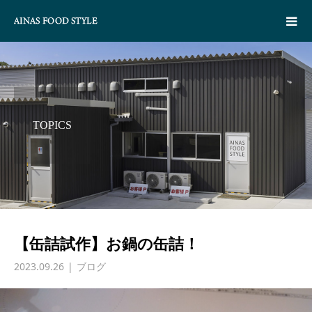
TOPICS
【缶詰試作】お鍋の缶詰！
2023.09.26
ブログ