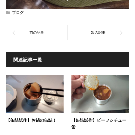
ブログ
関連記事一覧
【缶詰試作】お鍋の缶詰！
【缶詰試作】ビーフシチュー
缶