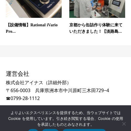
【設備情報】Rational iVario
京都から缶詰作り体験に来て
Pro...
いただきました！【淡路島...
運営会社
株式会社アイナス（
詳細外部
）
〒656-0003 兵庫県洲本市中川原町三木田729−4
☎
0799-28-1112
よりよいエクスペリエンスを提供するため、当ウェブサイトでは
Cookie を使用しています。引き続き閲覧する場合、Cookie の使用
©
2022-2026 AINAS FOOD STYLE / AINAS Co., Ltd. All
を承諾したものとみなされます。
Rights Reserved.